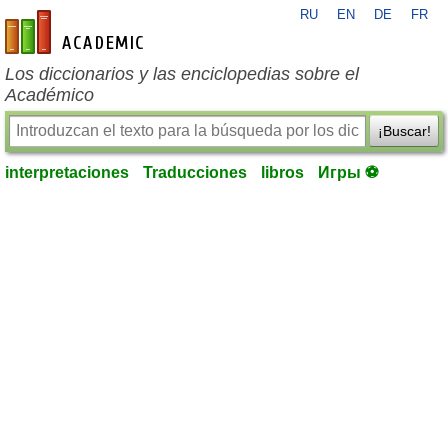
RU
EN
DE
FR
es-academic.com
Los diccionarios y las enciclopedias sobre el
Académico
¡Buscar!
interpretaciones
Traducciones
libros
Игры ⚽